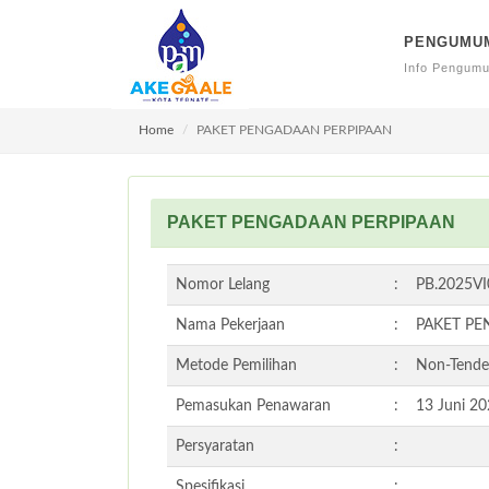
PENGUMU
Info Pengum
Home
PAKET PENGADAAN PERPIPAAN
PAKET PENGADAAN PERPIPAAN
Nomor Lelang
:
PB.2025V
Nama Pekerjaan
:
PAKET PE
Metode Pemilihan
:
Non-Tende
Pemasukan Penawaran
:
13 Juni 2
Persyaratan
:
Spesifikasi
: